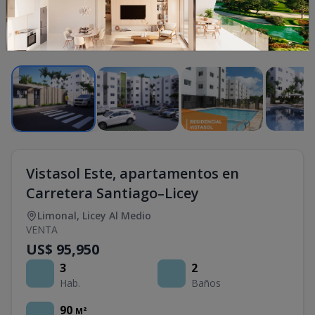
1
/
4
Vistasol Este, apartamentos en
Carretera Santiago–Licey
Limonal
,
Licey Al Medio
VENTA
US$ 95,950
3
2
Hab.
Baños
90
M²