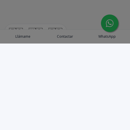
🇪🇸
🇺🇸
🇫🇷
Llámame
Contactar
WhatsApp
Explora Propiedades
Catálogo de Proyectos
Guía de inversión
Asesores de Inversión
Blog / Insights
Golf collection
Nosotros
Contacto