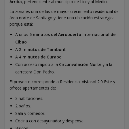
Arriba
, perteneciente al municipio de Licey al Medio.
La zona es una de las de mayor crecimiento residencial del
área norte de Santiago y tiene una ubicación estratégica
porque está:
A unos
5 minutos del Aeropuerto Internacional del
Cibao
.
A
2 minutos de Tamboril
.
A
4 minutos de Gurabo
.
Con acceso rápido a la
Circunvalación Norte
y a la
carretera Don Pedro.
El proyecto corresponde a Residencial Vistasol 2.0 Este y
ofrece apartamentos de:
3 habitaciones.
2 baños.
Sala y comedor.
Cocina con desayunador y despensa.
Balcón.