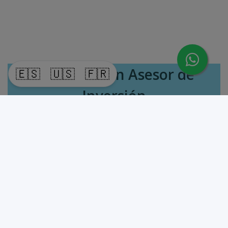
Habla con un Asesor de
🇪🇸
🇺🇸
🇫🇷
Inversión
Nombre Completo
*
Teléfono / WhatsApp
*