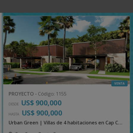
VENTA
PROYECTO
-
Código
:
1155
US$ 900,000
DESDE
US$ 900,000
HASTA
Urban Green | Villas de 4 habitaciones en Cap Cana