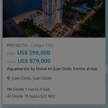
0
PROYECTO
-
Código
:
1151
US$ 299,000
DESDE
US$ 879,000
HASTA
Aquamarine by Noval en Juan Dolio frente al mar
Juan Dolio
,
Juan Dolio
Desde
1
hasta
4
Hab.
Desde
70
hasta
620
Mt2