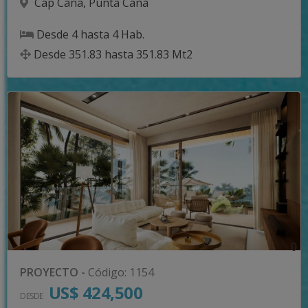
Cap Cana
,
Punta Cana
Desde
4
hasta
4
Hab.
Desde
351.83
hasta
351.83
Mt2
0
PROYECTO
-
Código
:
1154
US$ 424,500
DESDE