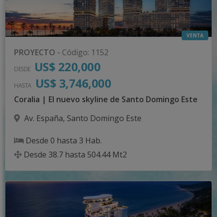
VENTA
PROYECTO
-
Código
:
1152
US$ 220,000
DESDE
US$ 3,746,000
HASTA
Coralia | El nuevo skyline de Santo Domingo Este
Av. España
,
Santo Domingo Este
Desde
0
hasta
3
Hab.
Desde
38.7
hasta
504.44
Mt2