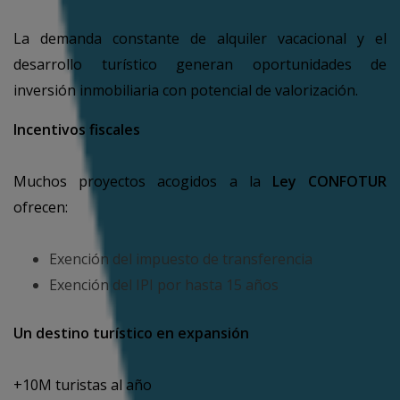
La demanda constante de alquiler vacacional y el
desarrollo turístico generan oportunidades de
inversión inmobiliaria con potencial de valorización.
Incentivos fiscales
Muchos proyectos acogidos a la
Ley CONFOTUR
ofrecen:
Exención del impuesto de transferencia
Exención del IPI por hasta 15 años
Un destino turístico en expansión
+10M turistas al año