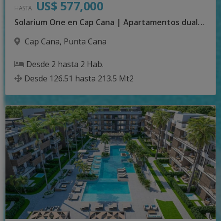
US$ 577,000
HASTA
Solarium One en Cap Cana | Apartamentos dual-key
Cap Cana
,
Punta Cana
Desde
2
hasta
2
Hab.
Desde
126.51
hasta
213.5
Mt2
0