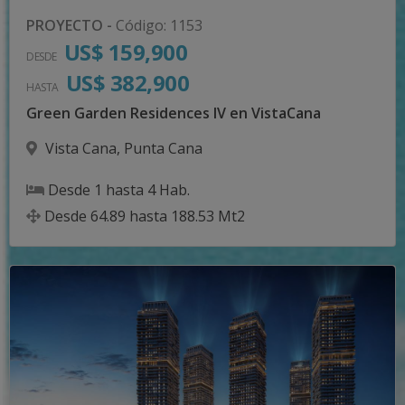
PROYECTO
-
Código
:
1153
US$ 159,900
DESDE
US$ 382,900
HASTA
Green Garden Residences IV en VistaCana
Vista Cana
,
Punta Cana
Desde
1
hasta
4
Hab.
Desde
64.89
hasta
188.53
Mt2