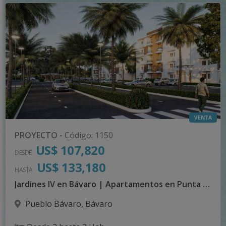
VENTA
PROYECTO
-
Código
:
1150
US$ 107,820
DESDE
US$ 133,180
HASTA
Jardines IV en Bávaro | Apartamentos en Punta Cana
Pueblo Bávaro
,
Bávaro