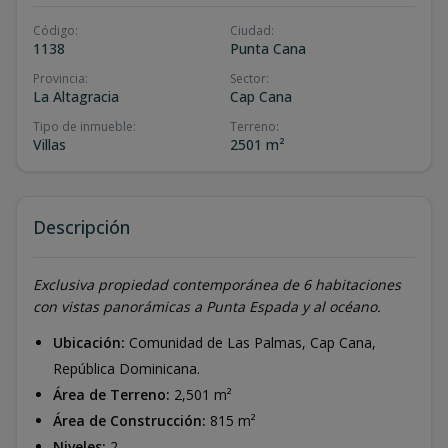
Código
:
Ciudad
:
1138
Punta Cana
Provincia
:
Sector
:
La Altagracia
Cap Cana
Tipo de inmueble
:
Terreno
:
Villas
2501 m²
Descripción
Exclusiva propiedad contemporánea de 6 habitaciones
con vistas panorámicas a Punta Espada y al océano.
Ubicación:
Comunidad de Las Palmas, Cap Cana,
República Dominicana.
Área de Terreno:
2,501 m²
Área de Construcción:
815 m²
Niveles:
2