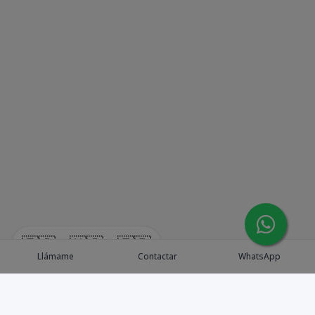
🇪🇸
🇺🇸
🇫🇷
Llámame
Contactar
WhatsApp