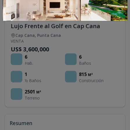
Villa Las Palmas 107 – Residencia de
Lujo Frente al Golf en Cap Cana
Cap Cana
,
Punta Cana
VENTA
US$ 3,600,000
6
6
Hab.
Baños
1
815
M²
½ Baños
Construcción
2501
M²
Terreno
Resumen