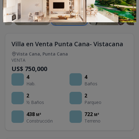
Villa en Venta Punta Cana- Vistacana
Vista Cana
,
Punta Cana
VENTA
US$ 750,000
4
4
Hab.
Baños
2
2
½ Baños
Parqueo
438
722
M²
M²
Construcción
Terreno