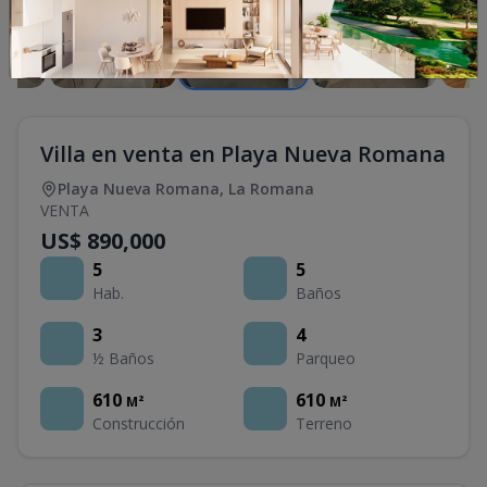
Villa en venta en Playa Nueva Romana
Playa Nueva Romana
,
La Romana
VENTA
US$ 890,000
5
5
Hab.
Baños
3
4
½ Baños
Parqueo
610
610
M²
M²
Construcción
Terreno