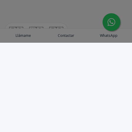
🇪🇸
🇺🇸
🇫🇷
Llámame
Contactar
WhatsApp
Explora Propiedades
Catálogo de Proyectos
Guía de inversión
Asesores de Inversión
Blog / Insights
Golf collection
Nosotros
Contacto