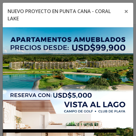
×
NUEVO PROYECTO EN PUNTA CANA - CORAL
Toggle navigation menu
Toggl
LAKE
404
La propiedad no existe
o no está disponible