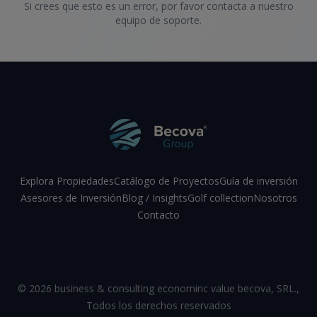
Si crees que esto es un error, por favor contacta a nuestro
equipo de soporte.
Explora Propiedades
Catálogo de Proyectos
Guía de inversión
Asesores de Inversión
Blog / Insights
Golf collection
Nosotros
Contacto
Facebook
Instagram
LinkedIn
YouTube
©
2026
business & consulting econominc value becova, SRL.
,
Todos los derechos reservados