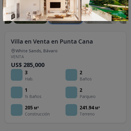
Villa en Venta en Punta Cana
White Sands
,
Bávaro
VENTA
US$ 285,000
3
2
Hab.
Baños
1
2
½ Baños
Parqueo
205
241.94
M²
M²
Construcción
Terreno