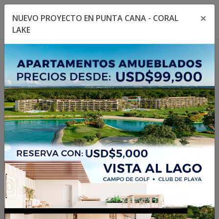
×
NUEVO PROYECTO EN PUNTA CANA - CORAL
Toggle navigation menu
Toggl
LAKE
1
/
15