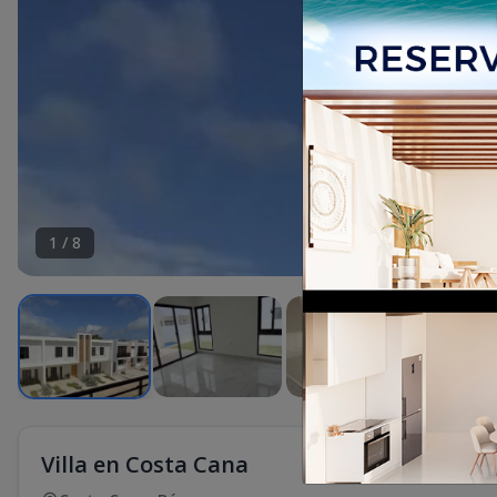
1
/
8
Villa en Costa Cana