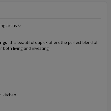
ing areas ✨
ongo
, this beautiful duplex offers the perfect blend of
 both living and investing.
d kitchen