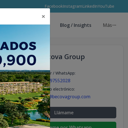
Facebook
Instagram
LinkedIn
YouTube
×
Asesores de Inversión
Blog / Insights
Más
Becova Group
Celular / WhatsApp
:
+18297552028
Correo electrónico
:
info@becovagroup.com
Llámame
Escribeme por Whatsapp