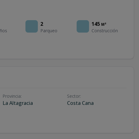
2
145
M²
ños
Parqueo
Construcción
Provincia
:
Sector
:
La Altagracia
Costa Cana