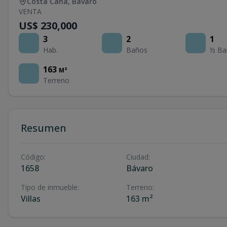
Costa Cana
,
Bávaro
VENTA
US$ 230,000
3
2
1
Hab.
Baños
½ Ba
163
M²
Terreno
Resumen
Código
:
Ciudad
:
1658
Bávaro
Tipo de inmueble
:
Terreno
:
Villas
163 m²