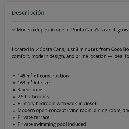
Descripción
✨ Modern duplex in one of Punta Cana’s fastest-grow
Located in 📍Costa Cana, just
3 minutes from Coco B
comfort, modern design, and prime location — ideal for
🔹
145 m² of construction
🔹
163 m² lot size
🔹 3 bedrooms
🔹 2.5 bathrooms
🔹 Primary bedroom with walk-in closet
🔹 Modern open-concept living room, dining room, an
🔹 Private terrace
🔹 Private swimming pool included