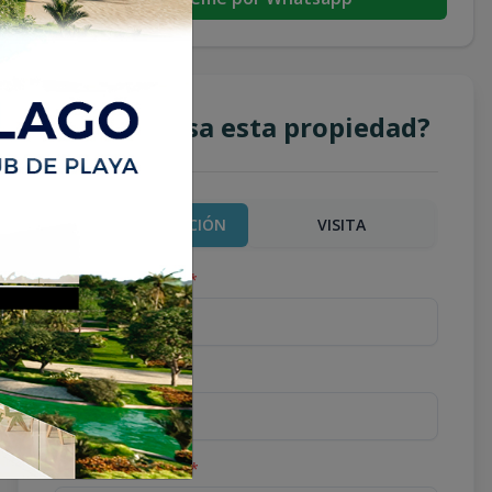
¿Te interesa esta propiedad?
MÁS INFORMACIÓN
VISITA
Nombre completo
*
Teléfono
*
Correo Electrónico
*