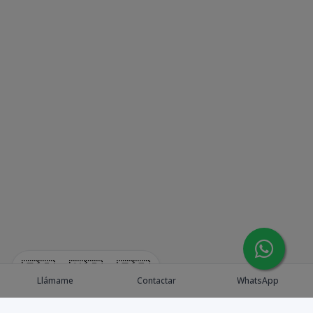
🇪🇸
🇺🇸
🇫🇷
Llámame
Contactar
WhatsApp