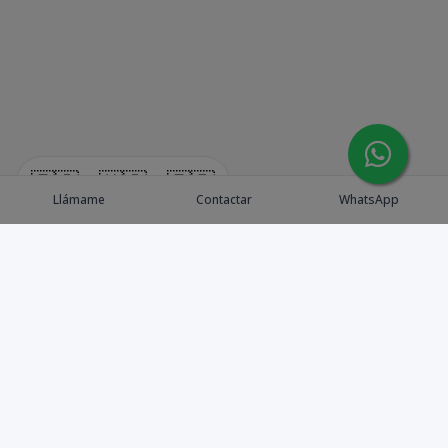
🇪🇸
🇺🇸
🇫🇷
Llámame
Contactar
WhatsApp