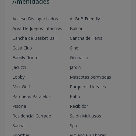
Amenidades
Acceso Discapacitados
AirBnB Friendly
Area De Juegos Infantiles
Balcón
Cancha de Basket Ball
Cancha de Tenis
Casa Club
Cine
Family Room
Gimnasio
Jacuzzi
Jardín
Lobby
Mascotas permitidas
Mini Golf
Parqueos Lineales
Parqueos Paralelos
Patio
Piscina
Recibidor
Residencial Cerrado
Salón Multiusos
Sauna
Spa
Sportbar
Vigilancia 24 horas