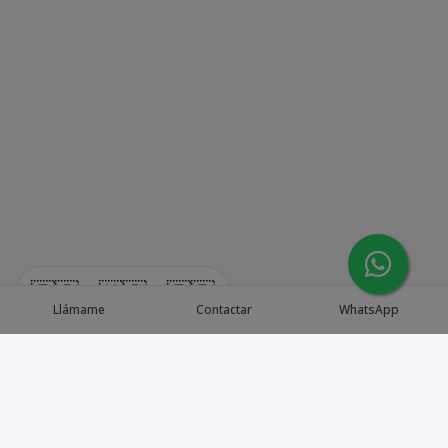
🇪🇸
🇺🇸
🇫🇷
Llámame
Contactar
WhatsApp