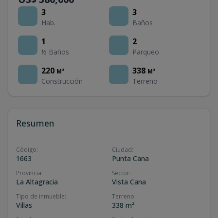
3
3
Hab.
Baños
1
2
½ Baños
Parqueo
220
338
M²
M²
Construcción
Terreno
Resumen
Código
:
Ciudad
:
1663
Punta Cana
Provincia
:
Sector
:
La Altagracia
Vista Cana
Tipo de inmueble
:
Terreno
:
Villas
338 m²