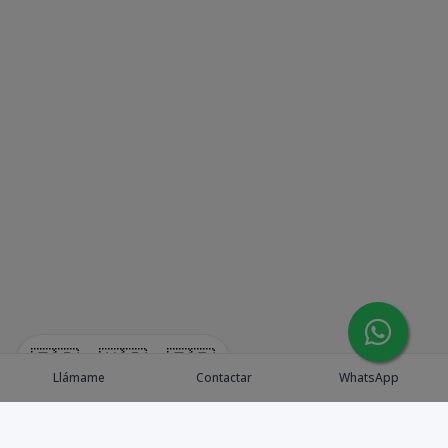
🇪🇸
🇺🇸
🇫🇷
Llámame
Contactar
WhatsApp