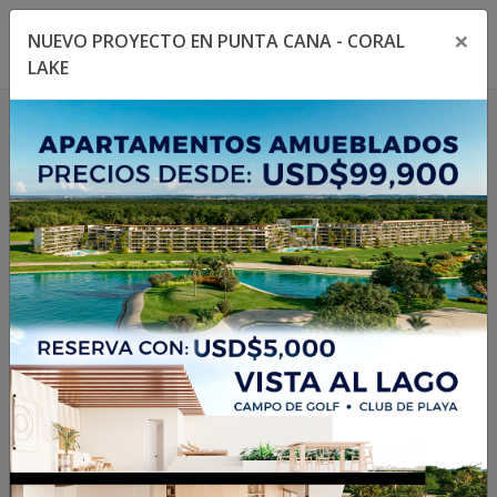
×
NUEVO PROYECTO EN PUNTA CANA - CORAL
Toggle navigation menu
Toggl
LAKE
1
/
8