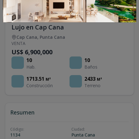
Villa Cayuco 11 – Residencia de Ultra-
Lujo en Cap Cana
Cap Cana
,
Punta Cana
VENTA
US$ 6,900,000
10
10
Hab.
Baños
1713.51
2433
M²
M²
Construcción
Terreno
Resumen
Código
:
Ciudad
:
1134
Punta Cana