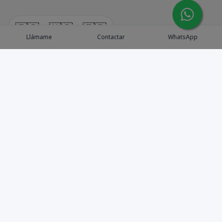
🇪🇸
🇺🇸
🇫🇷
Llámame
Contactar
WhatsApp
Explora Propiedades
Catálogo de Proyectos
Guía de inversión
Asesores de Inversión
Blog / Insights
Golf collection
Nosotros
Contacto