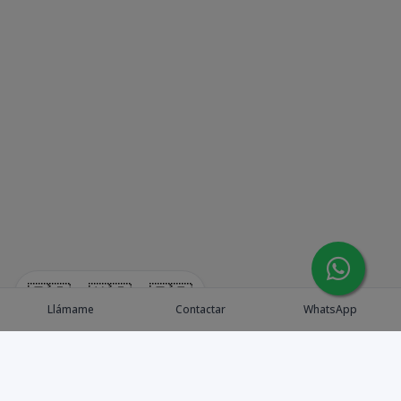
🇪🇸
🇺🇸
🇫🇷
Llámame
Contactar
WhatsApp