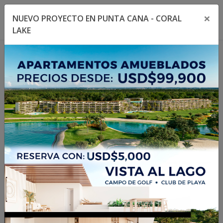
×
NUEVO PROYECTO EN PUNTA CANA - CORAL
Toggle navigation menu
Toggl
LAKE
1
/
19