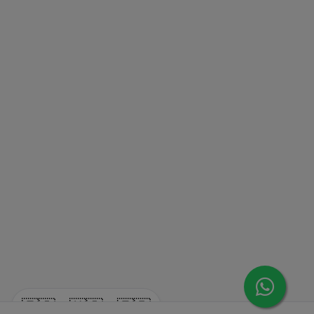
🇪🇸
🇺🇸
🇫🇷