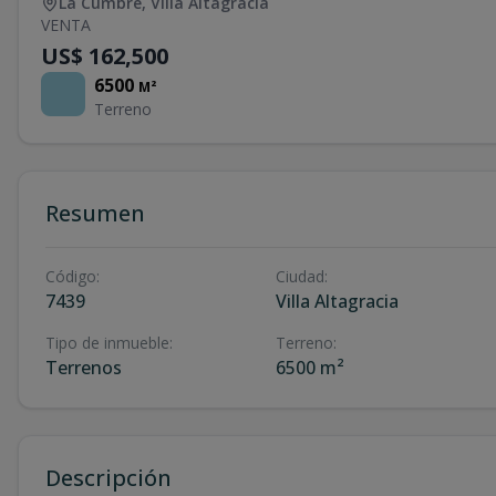
La Cumbre
,
Villa Altagracia
VENTA
US$ 162,500
6500
M²
Terreno
Resumen
Código
:
Ciudad
:
7439
Villa Altagracia
Tipo de inmueble
:
Terreno
:
Terrenos
6500 m²
Descripción