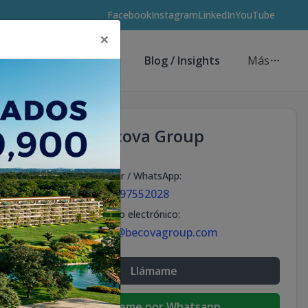
Facebook
Instagram
LinkedIn
YouTube
×
Asesores de Inversión
Blog / Insights
Más
Becova Group
Celular / WhatsApp
:
+18297552028
Correo electrónico
:
info@becovagroup.com
Llámame
Escribeme por Whatsapp