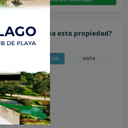
¿Te interesa esta propiedad?
MÁS INFORMACIÓN
VISITA
Nombre completo
*
Teléfono
*
Correo Electrónico
*