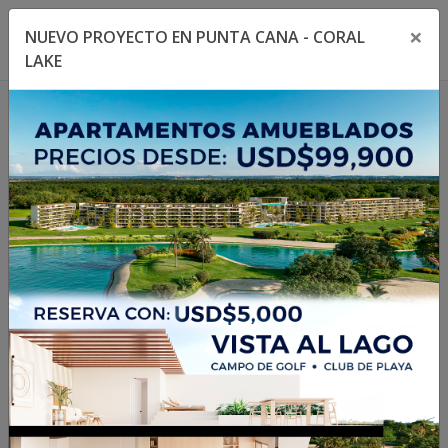
×
NUEVO PROYECTO EN PUNTA CANA - CORAL
Toggle navigation menu
Toggl
LAKE
1
/
31