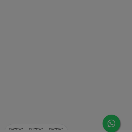
🇪🇸
🇺🇸
🇫🇷