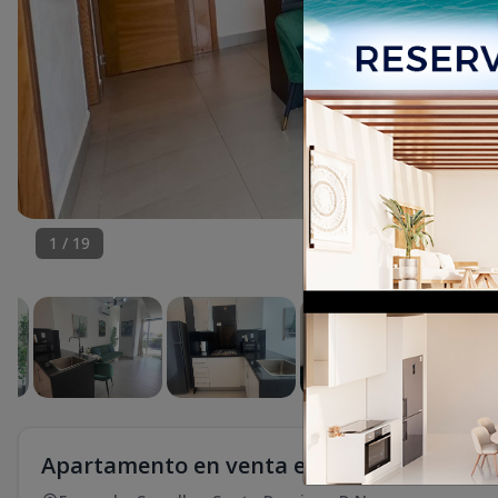
1
/
19
Apartamento en venta en serralles de una