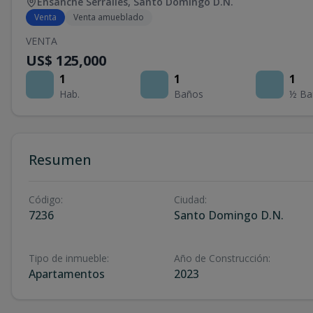
Ensanche Serralles
,
Santo Domingo D.N.
Venta
Venta amueblado
VENTA
US$ 125,000
1
1
1
Hab.
Baños
½ Ba
Resumen
Código
:
Ciudad
:
7236
Santo Domingo D.N.
Tipo de inmueble
:
Año de Construcción
:
Apartamentos
2023