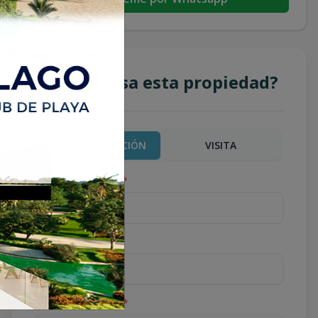
¿Te interesa esta propiedad?
MÁS INFORMACIÓN
VISITA
Nombre completo
*
Teléfono
*
Correo Electrónico
*