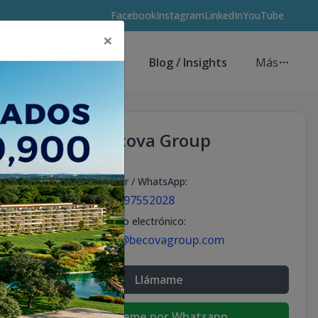
Facebook
Instagram
LinkedIn
YouTube
×
Asesores de Inversión
Blog / Insights
Más
Becova Group
Celular / WhatsApp
:
+18297552028
Correo electrónico
:
info@becovagroup.com
Llámame
Escribeme por Whatsapp