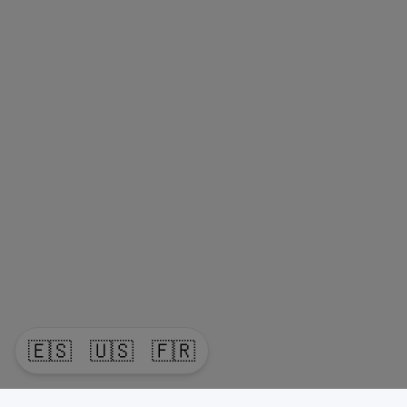
🇪🇸
🇺🇸
🇫🇷