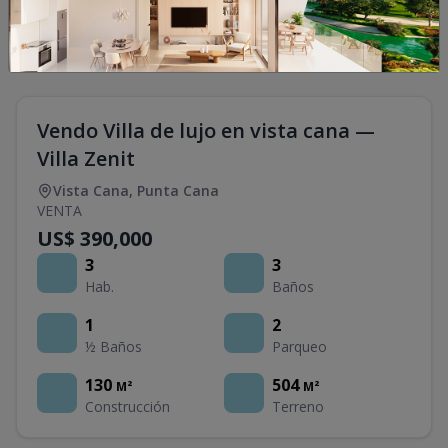
Vendo Villa de lujo en vista cana —
Villa Zenit
Vista Cana
,
Punta Cana
VENTA
US$ 390,000
3
3
Hab.
Baños
1
2
½ Baños
Parqueo
130
504
M²
M²
Construcción
Terreno