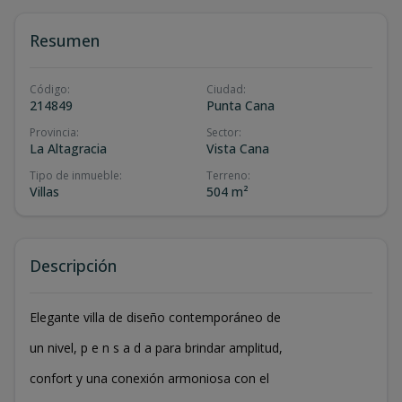
Resumen
Código
:
Ciudad
:
214849
Punta Cana
Provincia
:
Sector
:
La Altagracia
Vista Cana
Tipo de inmueble
:
Terreno
:
Villas
504 m²
Descripción
Elegante villa de diseño contemporáneo de
un nivel, p e n s a d a para brindar amplitud,
confort y una conexión armoniosa con el