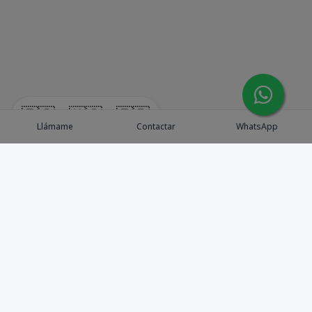
🇪🇸
🇺🇸
🇫🇷
Llámame
Contactar
WhatsApp