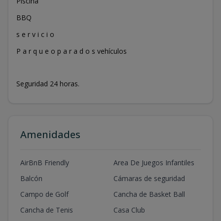
Piscina
BBQ
s e r v i c i o
P a r q u e o p a r a d o s vehículos
Seguridad 24 horas.
Amenidades
AirBnB Friendly
Area De Juegos Infantiles
Balcón
Cámaras de seguridad
Campo de Golf
Cancha de Basket Ball
Cancha de Tenis
Casa Club