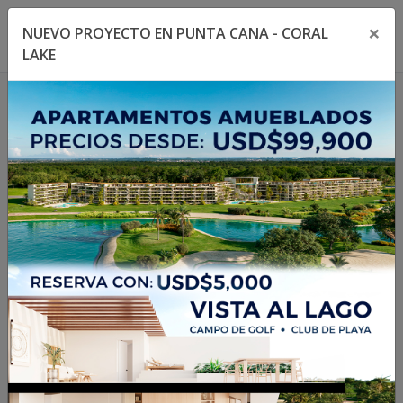
×
NUEVO PROYECTO EN PUNTA CANA - CORAL
Toggle navigation menu
Toggl
LAKE
1
/
18