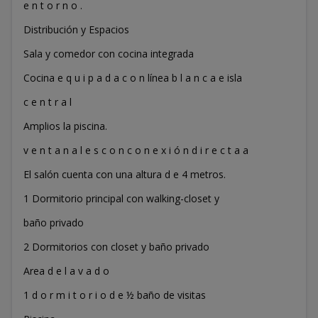
e n t o r n o .
Distribución y Espacios
Sala y comedor con cocina integrada
Cocina e q u i p a d a c o n línea b l a n c a e isla
c e n t r a l
Amplios la piscina.
v e n t a n a l e s c o n c o n e x i ó n d i r e c t a a
El salón cuenta con una altura d e 4 metros.
1 Dormitorio principal con walking-closet y
baño privado
2 Dormitorios con closet y baño privado
Area d e l a v a d o
1 d o r m i t o r i o d e ½ baño de visitas