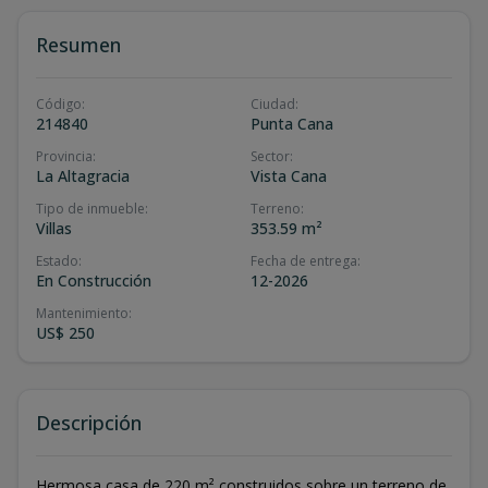
Resumen
Código
:
Ciudad
:
214840
Punta Cana
Provincia
:
Sector
:
La Altagracia
Vista Cana
Tipo de inmueble
:
Terreno
:
Villas
353.59 m²
Estado
:
Fecha de entrega
:
En Construcción
12-2026
Mantenimiento
:
US$ 250
Descripción
Hermosa casa de 220 m² construidos sobre un terreno de