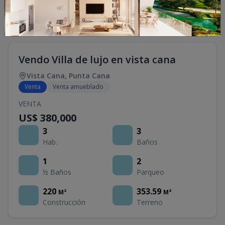
Vendo Villa de lujo en vista cana
Vista Cana
,
Punta Cana
Venta
Venta amueblado
VENTA
US$ 380,000
3
3
Hab.
Baños
1
2
½ Baños
Parqueo
220
353.59
M²
M²
Construcción
Terreno