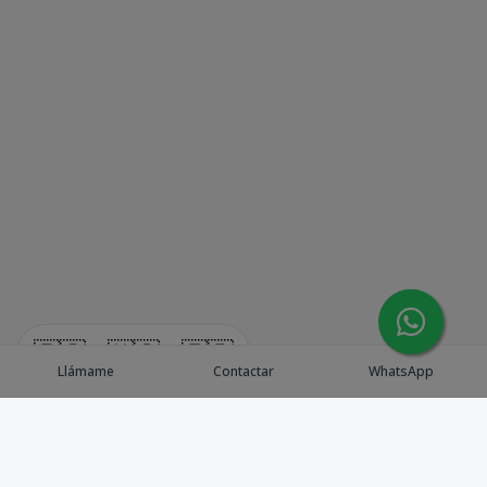
🇪🇸
🇺🇸
🇫🇷
Llámame
Contactar
WhatsApp