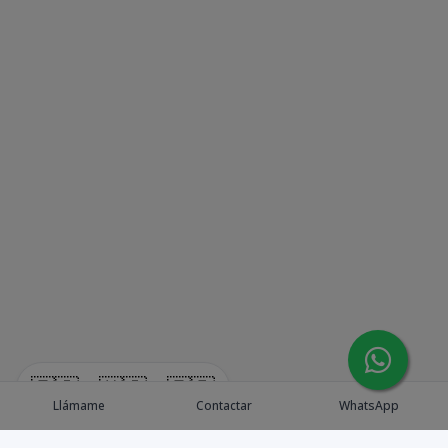
🇪🇸
🇺🇸
🇫🇷
Llámame
Contactar
WhatsApp