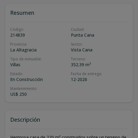
Resumen
Código
:
Ciudad
:
214839
Punta Cana
Provincia
:
Sector
:
La Altagracia
Vista Cana
Tipo de inmueble
:
Terreno
:
Villas
352.39 m²
Estado
:
Fecha de entrega
:
En Construcción
12-2026
Mantenimiento
:
US$ 250
Descripción
Hermosa casa de 220 m² construidos sobre un terreno de