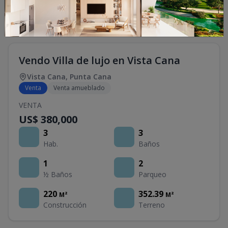
Vendo Villa de lujo en Vista Cana
Vista Cana
,
Punta Cana
Venta
Venta amueblado
VENTA
US$ 380,000
3
3
Hab.
Baños
1
2
½ Baños
Parqueo
220
352.39
M²
M²
Construcción
Terreno