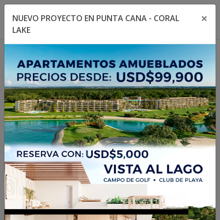
×
NUEVO PROYECTO EN PUNTA CANA - CORAL
Toggle navigation menu
Toggl
LAKE
1
/
15