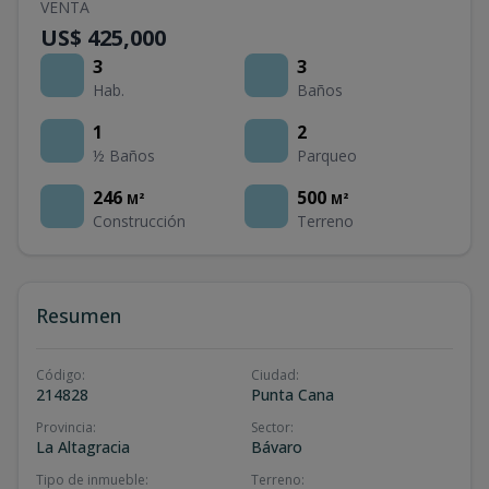
VENTA
US$ 425,000
3
3
Hab.
Baños
1
2
½ Baños
Parqueo
246
500
M²
M²
Construcción
Terreno
Resumen
Código
:
Ciudad
:
214828
Punta Cana
Provincia
:
Sector
:
La Altagracia
Bávaro
Tipo de inmueble
:
Terreno
: