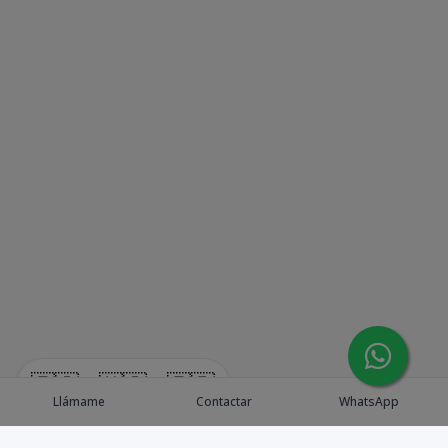
🇪🇸
🇺🇸
🇫🇷
Llámame
Contactar
WhatsApp