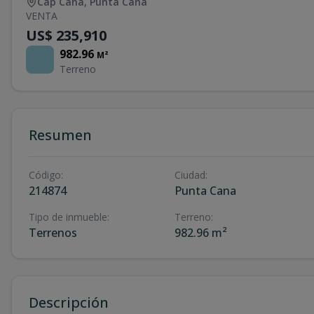
Cap Cana
,
Punta Cana
VENTA
US$ 235,910
982.96
M²
Terreno
Resumen
Código
:
Ciudad
:
214874
Punta Cana
Tipo de inmueble
:
Terreno
:
Terrenos
982.96 m²
Descripción