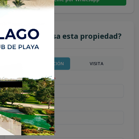
¿Te interesa esta propiedad?
MÁS INFORMACIÓN
VISITA
Nombre completo
*
Teléfono
*
Correo Electrónico
*