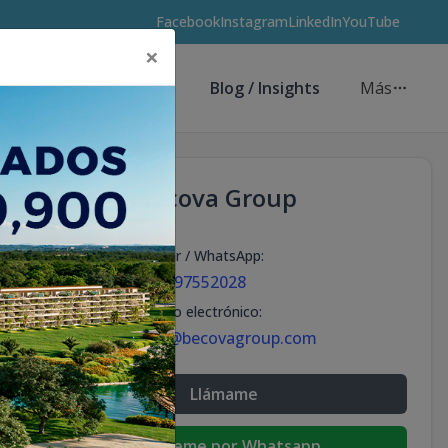
Facebook
Instagram
LinkedIn
YouTube
×
Asesores de Inversión
Blog / Insights
Más
Becova Group
Celular / WhatsApp
:
+18297552028
Correo electrónico
:
info@becovagroup.com
Llámame
Escribeme por Whatsapp