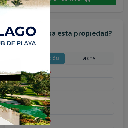
¿Te interesa esta propiedad?
MÁS INFORMACIÓN
VISITA
Nombre completo
*
Teléfono
*
Correo Electrónico
*