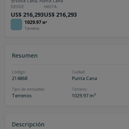
Vista Cana
,
Punta Cana
DESDE
HASTA
US$ 216,293
US$ 216,293
1029.97
M²
Terreno
Resumen
Código
:
Ciudad
:
214868
Punta Cana
Tipo de inmueble
:
Terreno
:
Terrenos
1029.97 m²
Descripción