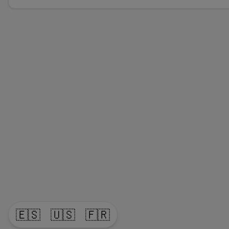
🇪🇸
🇺🇸
🇫🇷