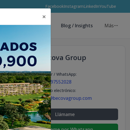
Facebook
Instagram
LinkedIn
YouTube
×
Asesores de Inversión
Blog / Insights
Más
Becova Group
Celular / WhatsApp
:
+18297552028
Correo electrónico
:
info@becovagroup.com
Llámame
Escribeme por Whatsapp