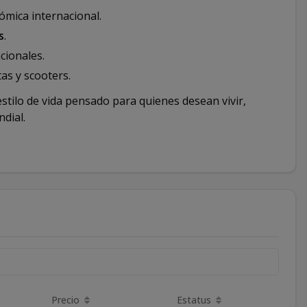
mica internacional.
s
.
ionales.
etas y scooters.
estilo de vida pensado para quienes desean vivir,
ndial.
Precio
Estatus