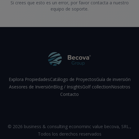
Si crees que esto es un error, por favor contacta a nuestro
equipo de soporte.
Explora Propiedades
Catálogo de Proyectos
Guía de inversión
Asesores de Inversión
Blog / Insights
Golf collection
Nosotros
Contacto
Facebook
Instagram
LinkedIn
YouTube
©
2026
business & consulting econominc value becova, SRL.
,
Todos los derechos reservados