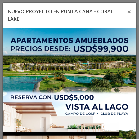
×
NUEVO PROYECTO EN PUNTA CANA - CORAL
Toggle navigation menu
Toggl
LAKE
404
La propiedad no existe
o no está disponible