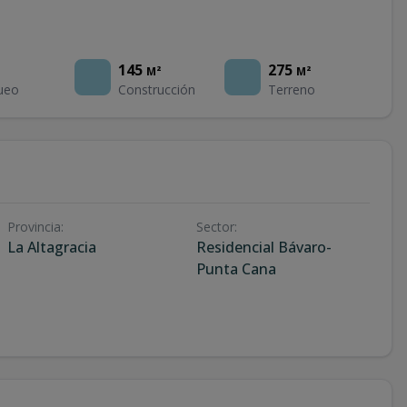
145
275
M²
M²
ueo
Construcción
Terreno
Provincia
:
Sector
:
La Altagracia
Residencial Bávaro-
Punta Cana