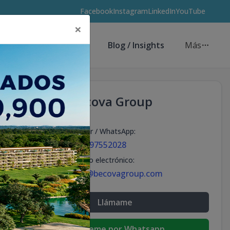
Facebook
Instagram
LinkedIn
YouTube
×
Asesores de Inversión
Blog / Insights
Más
Becova Group
Celular / WhatsApp
:
+18297552028
Correo electrónico
:
info@becovagroup.com
Llámame
Escribeme por Whatsapp