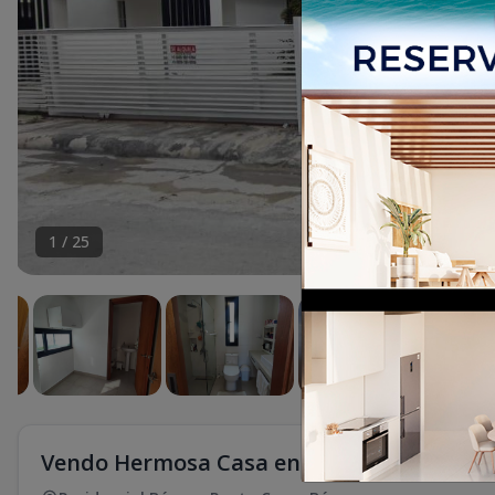
1
/
25
Vendo Hermosa Casa en el Residencial Báv