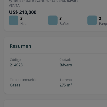
Residencial Bávaro-Punta Cana
,
Bávaro
VENTA
US$ 210,000
3
3
2
Hab.
Baños
Parq
Resumen
Código
:
Ciudad
:
214923
Bávaro
Tipo de inmueble
:
Terreno
:
Casas
275 m²