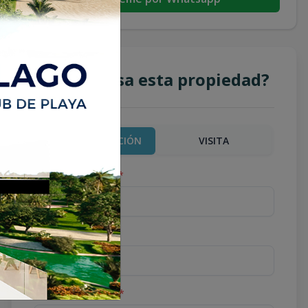
¿Te interesa esta propiedad?
MÁS INFORMACIÓN
VISITA
Nombre completo
*
Teléfono
*
Correo Electrónico
*