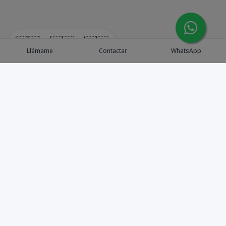
🇪🇸
🇺🇸
🇫🇷
Llámame
Contactar
WhatsApp
Explora Propiedades
Catálogo de Proyectos
Guía de inversión
Asesores de Inversión
Blog / Insights
Golf collection
Nosotros
Contacto