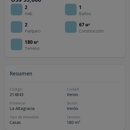
2
1
Hab.
Baños
2
67
M²
Parqueo
Construcción
180
M²
Terreno
Resumen
Código
:
Ciudad
:
214843
Veron
Provincia
:
Sector
:
La Altagracia
Verón
Tipo de inmueble
:
Terreno
:
Casas
180 m²