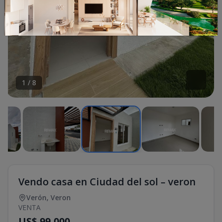
1
/
8
Vendo casa en Ciudad del sol – veron
Verón
,
Veron
VENTA
US$ 99,000