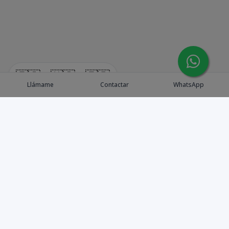
🇪🇸
🇺🇸
🇫🇷
Llámame
Contactar
WhatsApp
Explora Propiedades
Catálogo de Proyectos
Guía de inversión