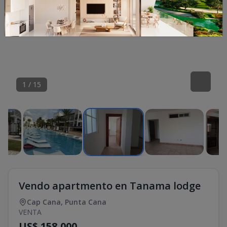
1
/
15
Vendo apartmento en Tanama lodge
Cap Cana
,
Punta Cana
VENTA
US$ 158,000