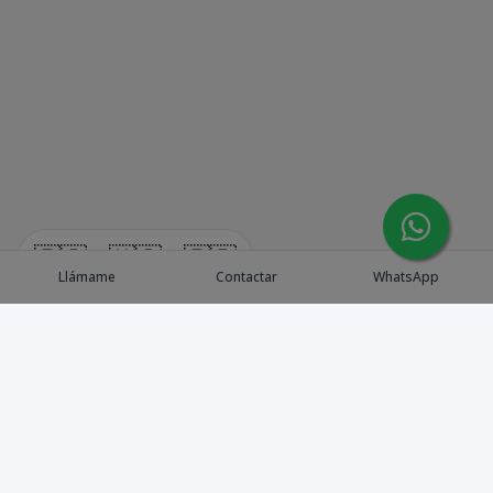
🇪🇸
🇺🇸
🇫🇷
Llámame
Contactar
WhatsApp