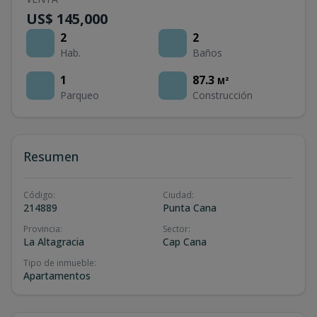
US$ 145,000
2
2
Hab.
Baños
1
87.3
M²
Parqueo
Construcción
Resumen
Código
:
Ciudad
:
214889
Punta Cana
Provincia
:
Sector
:
La Altagracia
Cap Cana
Tipo de inmueble
:
Apartamentos