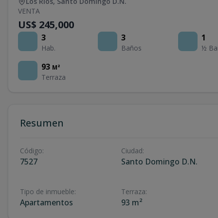
Los Rios
,
Santo Domingo D.N.
VENTA
US$ 245,000
3
3
1
Hab.
Baños
½ Ba
93
M²
Terraza
Resumen
Código
:
Ciudad
:
7527
Santo Domingo D.N.
Tipo de inmueble
:
Terraza
:
Apartamentos
93 m²