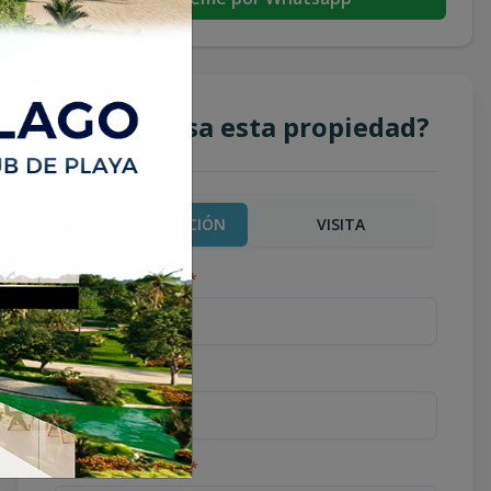
¿Te interesa esta propiedad?
MÁS INFORMACIÓN
VISITA
Nombre completo
*
Teléfono
*
Correo Electrónico
*