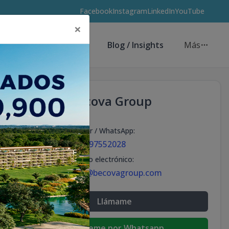
Facebook
Instagram
LinkedIn
YouTube
×
Asesores de Inversión
Blog / Insights
Más
Becova Group
Celular / WhatsApp
:
+18297552028
Correo electrónico
:
info@becovagroup.com
Llámame
Escribeme por Whatsapp