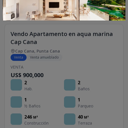
Vendo Apartamento en aqua marina
Cap Cana
Cap Cana
,
Punta Cana
Venta
Venta amueblado
VENTA
US$ 900,000
2
2
Hab.
Baños
1
1
½ Baños
Parqueo
246
40
M²
M²
Construcción
Terraza