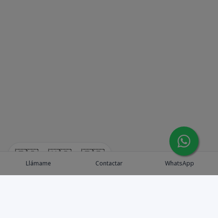
🇪🇸
🇺🇸
🇫🇷
Llámame
Contactar
WhatsApp