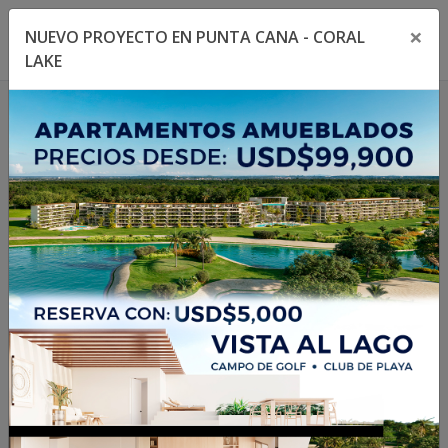
×
NUEVO PROYECTO EN PUNTA CANA - CORAL
Toggle navigation menu
Toggl
LAKE
1
/
16