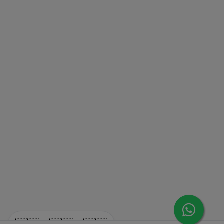
🇪🇸
🇺🇸
🇫🇷