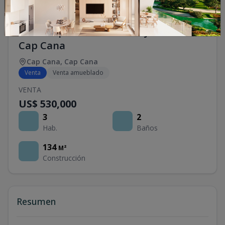
Vendo Apartamento de lujo en Azzure
Cap Cana
Cap Cana
,
Cap Cana
Venta
Venta amueblado
VENTA
US$ 530,000
3
2
Hab.
Baños
134
M²
Construcción
Resumen