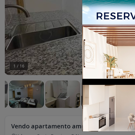
1
/
16
Vendo apartamento amueblado, RD$7.2 m