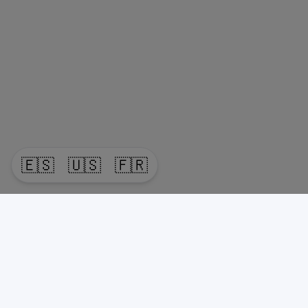
🇪🇸
🇺🇸
🇫🇷