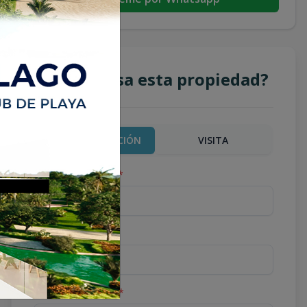
¿Te interesa esta propiedad?
MÁS INFORMACIÓN
VISITA
Nombre completo
*
Teléfono
*
Correo Electrónico
*