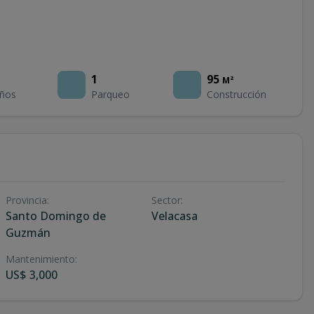
1
95
M²
ños
Parqueo
Construcción
Provincia
:
Sector
:
Santo Domingo de
Velacasa
Guzmán
Mantenimiento
:
US$ 3,000