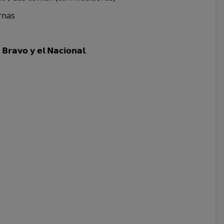
rnas
𝗿𝗮𝘃𝗼 𝘆 𝗲𝗹 𝗡𝗮𝗰𝗶𝗼𝗻𝗮𝗹.