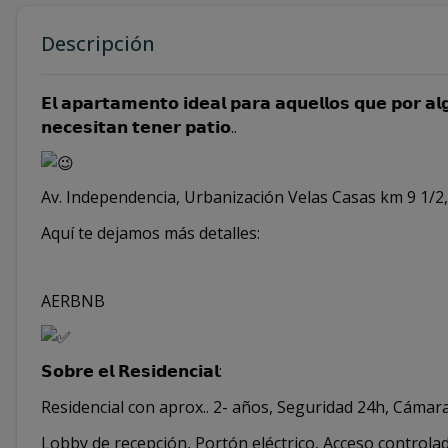
Descripción
𝗘𝗹 𝗮𝗽𝗮𝗿𝘁𝗮𝗺𝗲𝗻𝘁𝗼 𝗶𝗱𝗲𝗮𝗹 𝗽𝗮𝗿𝗮 𝗮𝗾𝘂𝗲𝗹𝗹𝗼𝘀 𝗾𝘂𝗲 𝗽𝗼𝗿 𝗮𝗹
𝗻𝗲𝗰𝗲𝘀𝗶𝘁𝗮𝗻 𝘁𝗲𝗻𝗲𝗿 𝗽𝗮𝘁𝗶𝗼..
Av. Independencia, Urbanización Velas Casas km 9 1/2
Aquí te dejamos más detalles:
AERBNB
𝗦𝗼𝗯𝗿𝗲 𝗲𝗹 𝗥𝗲𝘀𝗶𝗱𝗲𝗻𝗰𝗶𝗮𝗹:
Residencial con aprox.. 2- años, Seguridad 24h, Cámar
Lobby de recepción, Portón eléctrico, Acceso control