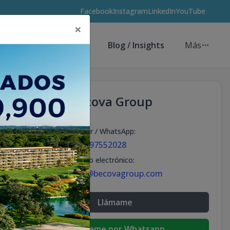
Facebook
Instagram
LinkedIn
YouTube
×
Asesores de Inversión
Blog / Insights
Más
Becova Group
Celular / WhatsApp
:
+18297552028
Correo electrónico
:
info@becovagroup.com
Llámame
Escribeme por Whatsapp