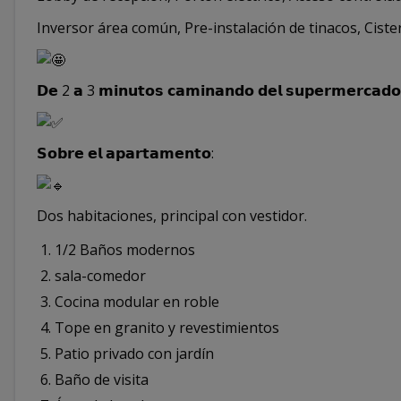
Inversor área común, Pre-instalación de tinacos, Ciste
𝗗𝗲 2 𝗮 3 𝗺𝗶𝗻𝘂𝘁𝗼𝘀 𝗰𝗮𝗺𝗶𝗻𝗮𝗻𝗱𝗼 𝗱𝗲𝗹 𝘀𝘂𝗽𝗲𝗿𝗺𝗲𝗿𝗰𝗮𝗱𝗼 
𝗦𝗼𝗯𝗿𝗲 𝗲𝗹 𝗮𝗽𝗮𝗿𝘁𝗮𝗺𝗲𝗻𝘁𝗼:
Dos habitaciones, principal con vestidor.
1/2 Baños modernos
sala-comedor
Cocina modular en roble
Tope en granito y revestimientos
Patio privado con jardín
Baño de visita