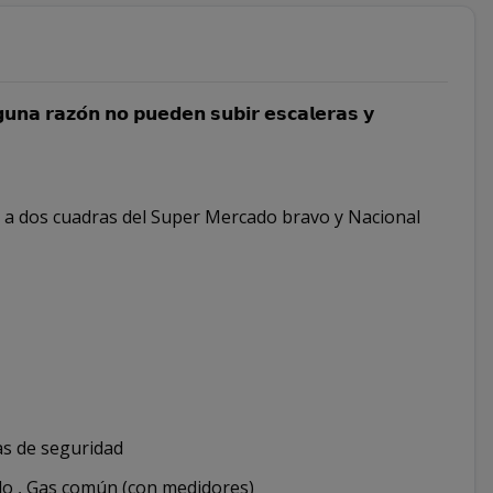
𝗴𝘂𝗻𝗮 𝗿𝗮𝘇𝗼́𝗻 𝗻𝗼 𝗽𝘂𝗲𝗱𝗲𝗻 𝘀𝘂𝗯𝗶𝗿 𝗲𝘀𝗰𝗮𝗹𝗲𝗿𝗮𝘀 𝘆
, a dos cuadras del Super Mercado bravo y Nacional
as de seguridad
ado , Gas común (con medidores)