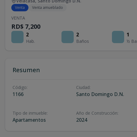
Velacasa
,
Santo Domingo D.N.
Venta
Venta amueblado
VENTA
RD$ 7,200
2
2
1
Hab.
Baños
½ Ba
Resumen
Código
:
Ciudad
:
1166
Santo Domingo D.N.
Tipo de inmueble
:
Año de Construcción
:
Apartamentos
2024