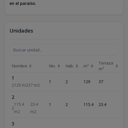
en el paraíso.
Unidades
Terraza
Nombre
Niv.
Hab.
m²
Pr
m²
1
US
1
2
129
37
29
2
129
m2
37
m2
2
US
115.4
23.4
1
2
115.4
23.4
29
2
m2
m2
3