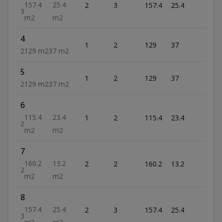
US
157.4
25.4
2
3
157.4
25.4
35
3
m2
m2
4
US
1
2
129
37
29
2
129
m2
37
m2
5
US
1
2
129
37
29
2
129
m2
37
m2
6
US
115.4
23.4
1
2
115.4
23.4
29
2
m2
m2
7
US
160.2
13.2
2
2
160.2
13.2
33
2
m2
m2
8
US
157.4
25.4
2
3
157.4
25.4
35
3