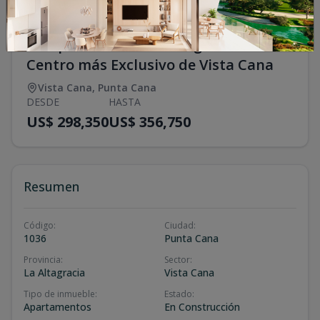
Tu Apartamento de Vanguardia en el
Centro más Exclusivo de Vista Cana
Vista Cana
,
Punta Cana
DESDE
HASTA
US$ 298,350
US$ 356,750
Resumen
Código
:
Ciudad
:
1036
Punta Cana
Provincia
:
Sector
:
La Altagracia
Vista Cana
Tipo de inmueble
:
Estado
:
Apartamentos
En Construcción