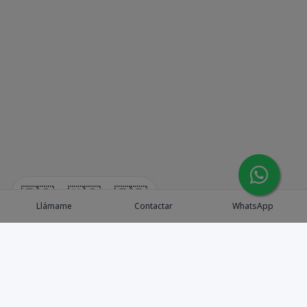
🇪🇸
🇺🇸
🇫🇷
Llámame
Contactar
WhatsApp