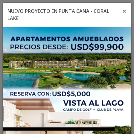
×
NUEVO PROYECTO EN PUNTA CANA - CORAL
Toggle navigation menu
Toggl
LAKE
1
/
15