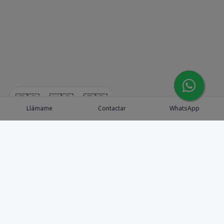
🇪🇸
🇺🇸
🇫🇷
Llámame
Contactar
WhatsApp