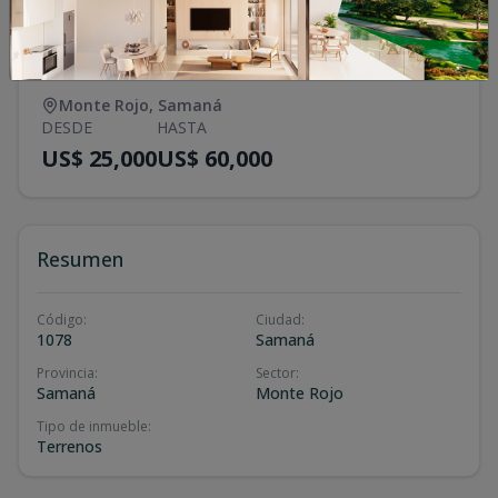
Terrenos con Vista a la Bahia Samana
Monte Rojo
,
Samaná
DESDE
HASTA
US$ 25,000
US$ 60,000
Resumen
Código
:
Ciudad
:
1078
Samaná
Provincia
:
Sector
:
Samaná
Monte Rojo
Tipo de inmueble
:
Terrenos