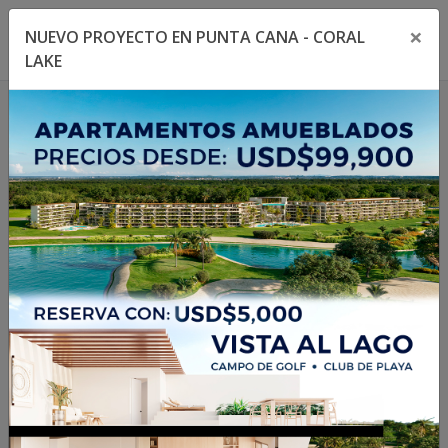
×
NUEVO PROYECTO EN PUNTA CANA - CORAL
Toggle navigation menu
Toggl
LAKE
1
/
9