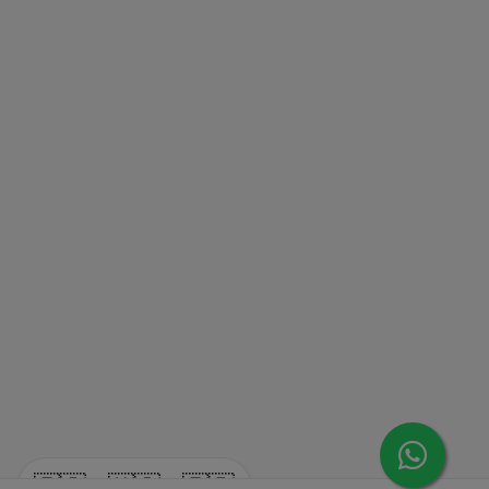
🇪🇸
🇺🇸
🇫🇷