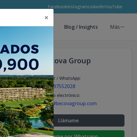
Facebook
Instagram
LinkedIn
YouTube
×
Asesores de Inversión
Blog / Insights
Más
Becova Group
Celular / WhatsApp
:
+18297552028
Correo electrónico
:
info@becovagroup.com
Llámame
Escribeme por Whatsapp