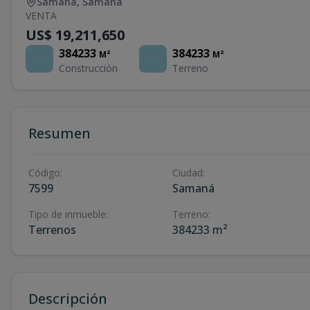
Samana
,
Samaná
VENTA
US$ 19,211,650
384233
384233
M²
M²
Construcción
Terreno
Resumen
Código
:
Ciudad
:
7599
Samaná
Tipo de inmueble
:
Terreno
:
Terrenos
384233 m²
Descripción