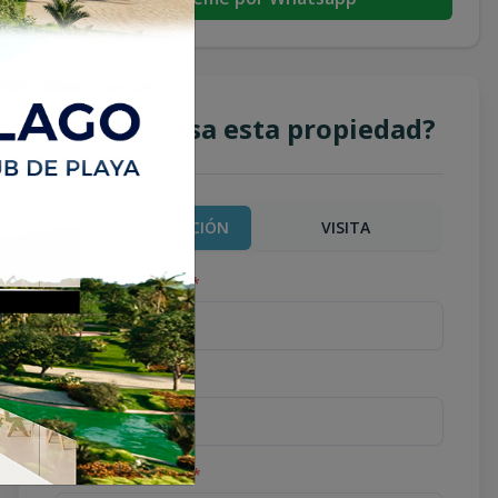
¿Te interesa esta propiedad?
MÁS INFORMACIÓN
VISITA
Nombre completo
*
Teléfono
*
Correo Electrónico
*