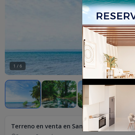
1
/
6
Terreno en venta en Samana