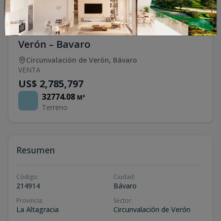
Terreno en venta en circunvalación de
Verón – Bavaro
Circunvalación de Verón
,
Bávaro
VENTA
US$ 2,785,797
32774.08
M²
Terreno
Resumen
Código
:
Ciudad
:
214914
Bávaro
Provincia
:
Sector
:
La Altagracia
Circunvalación de Verón