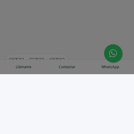
🇪🇸
🇺🇸
🇫🇷
Llámame
Contactar
WhatsApp