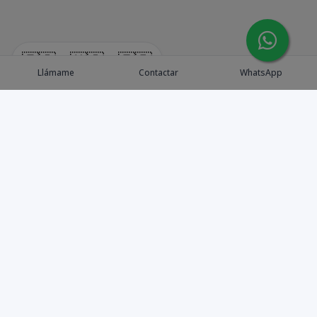
🇪🇸
🇺🇸
🇫🇷
Llámame
Contactar
WhatsApp
Explora Propiedades
Catálogo de Proyectos
Guía de inversión
Asesores de Inversión
Blog / Insights
Golf collection
Nosotros
Contacto