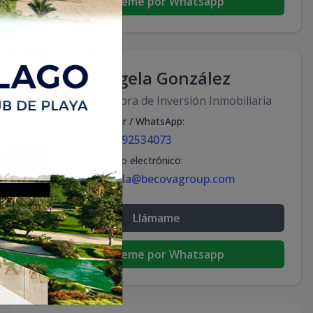
Escribeme por Whatsapp
Ángela González
Asesora de Inversión Inmobiliaria
Celular / WhatsApp
:
+18092534073
Correo electrónico
:
angela@becovagroup.com
Llámame
Escribeme por Whatsapp