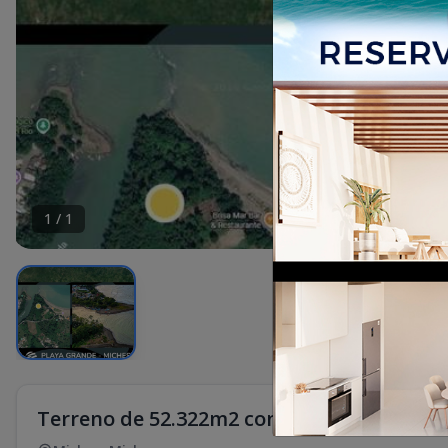
1
/
1
Terreno de 52.322m2 con 350 m lineales d