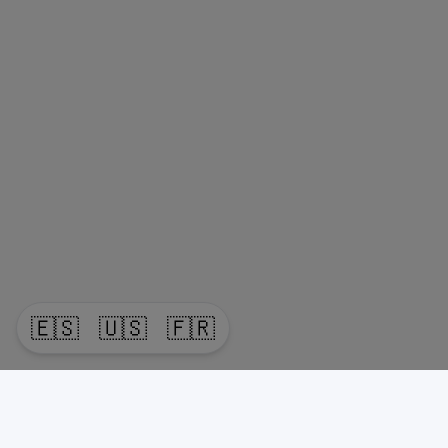
🇪🇸
🇺🇸
🇫🇷