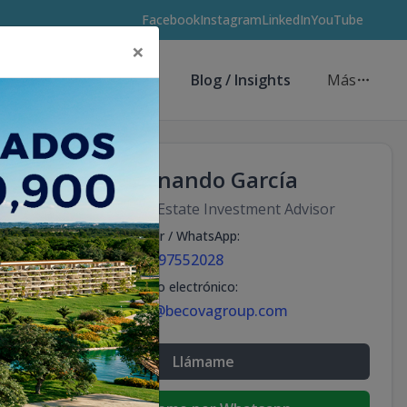
Facebook
Instagram
LinkedIn
YouTube
×
Asesores de Inversión
Blog / Insights
Más
Fernando García
Real Estate Investment Advisor
Celular / WhatsApp
:
+18297552028
Correo electrónico
:
info@becovagroup.com
Llámame