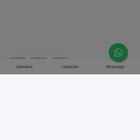
🇪🇸
🇺🇸
🇫🇷
Llámame
Contactar
WhatsApp