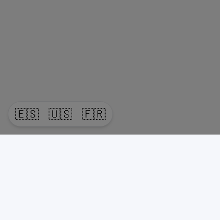
🇪🇸
🇺🇸
🇫🇷