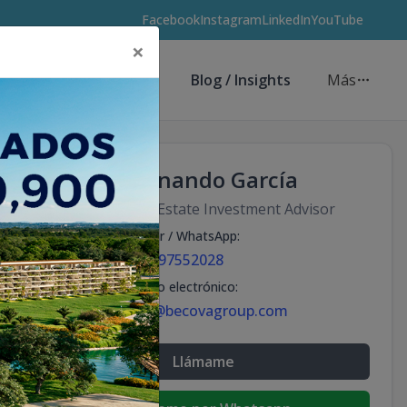
Facebook
Instagram
LinkedIn
YouTube
×
Asesores de Inversión
Blog / Insights
Más
Fernando García
Real Estate Investment Advisor
Celular / WhatsApp
:
+18297552028
Correo electrónico
:
info@becovagroup.com
Llámame