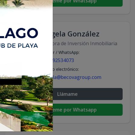
Escribeme por Whatsapp
Ángela González
Asesora de Inversión Inmobiliaria
Celular / WhatsApp
:
+18092534073
Correo electrónico
:
angela@becovagroup.com
Llámame
Escribeme por Whatsapp