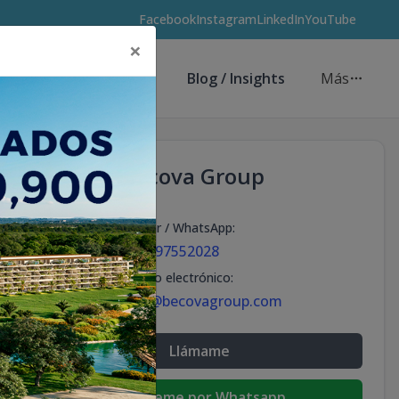
Facebook
Instagram
LinkedIn
YouTube
×
Asesores de Inversión
Blog / Insights
Más
Becova Group
Celular / WhatsApp
:
+18297552028
Correo electrónico
:
info@becovagroup.com
Llámame
Escribeme por Whatsapp