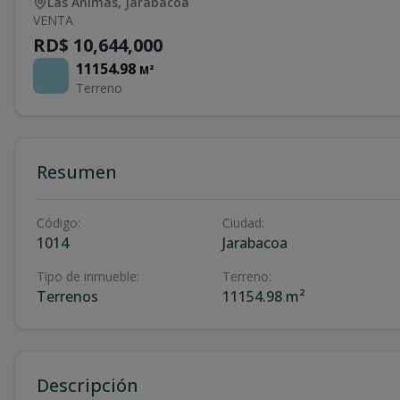
Las Animas
,
Jarabacoa
VENTA
RD$ 10,644,000
11154.98
M²
Terreno
Resumen
Código
:
Ciudad
:
1014
Jarabacoa
Tipo de inmueble
:
Terreno
:
Terrenos
11154.98 m²
Descripción