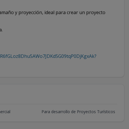
tamaño y proyección, ideal para crear un proyecto
a.
5nkR6fGLoz8Dhu5AWo7JDKd5G09tqP0DjKgxAk?
ercial
Para desarrollo de Proyectos Turísticos