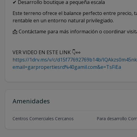
✔ Desarrollo boutique a pequeña escala
Este terreno ofrece el balance perfecto entre precio, 
rentable en un entorno natural privilegiado.
📩 Contáctame para más información o coordinar visit
VER VIDEO EN ESTE LINK 👇👀
https://1drv.ms/v/c/d15f77692769b14b/IQAkzs0m4
email=garpropertiesrd%40gamil.com&e=TsFiEa
Amenidades
Centros Comerciales Cercanos
Para desarrollo Com