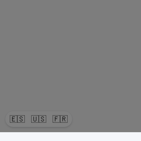
🇪🇸
🇺🇸
🇫🇷