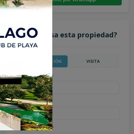
¿Te interesa esta propiedad?
MÁS INFORMACIÓN
VISITA
Nombre completo
*
Teléfono
*
Correo Electrónico
*