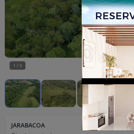
1
/
3
JARABACOA