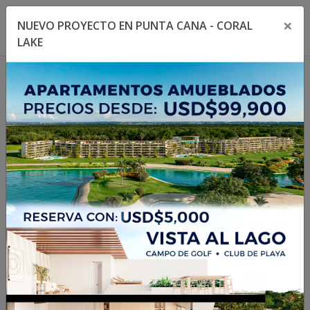
×
NUEVO PROYECTO EN PUNTA CANA - CORAL
Toggle navigation menu
Toggl
LAKE
1
/
1