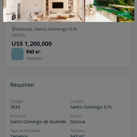
Terreno en Venta en Gazcue
Gazcue
,
Santo Domingo D.N.
VENTA
US$ 1,200,000
943
M²
Terreno
Resumen
Código
:
Ciudad
:
7634
Santo Domingo D.N.
Provincia
:
Sector
:
Santo Domingo de Guzmán
Gazcue
Tipo de inmueble
:
Terreno
:
Terrenos
943 m²