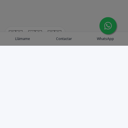
🇪🇸
🇺🇸
🇫🇷
Llámame
Contactar
WhatsApp
Explora Propiedades
Catálogo de Proyectos
Guía de inversión
Asesores de Inversión
Blog / Insights
Golf collection
Nosotros