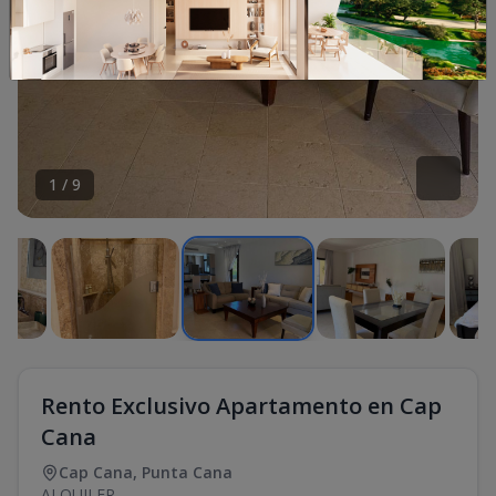
1
/
9
Rento Exclusivo Apartamento en Cap
Cana
Cap Cana
,
Punta Cana
ALQUILER