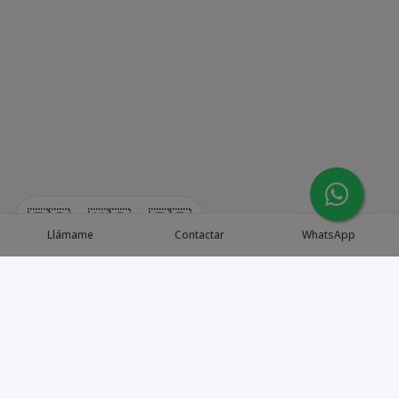
🇪🇸
🇺🇸
🇫🇷
Llámame
Contactar
WhatsApp