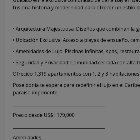
Ubicado en la exclusiva comunidad de Cana Bay en B
fusiona historia y modernidad para ofrecer un estilo de
• Arquitectura Majestuosa: Diseños que combinan la g
• Ubicación Exclusiva: Acceso a playas de ensueño, camp
• Amenidades de Lujo: Piscinas infinitas, spas, restaur
• Seguridad y Privacidad: Comunidad cerrada con alta t
Ofrecido 1,319 apartamentos con 1, 2 y 3 habitacion
Poseidonia te espera para redefinir el lujo en el Carib
paraíso imponente.
__________________________________________
Precio desde US$ : 179,000
__________________________________________
Amenidades