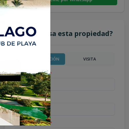
¿Te interesa esta propiedad?
MÁS INFORMACIÓN
VISITA
Nombre completo
*
Teléfono
*
Correo Electrónico
*