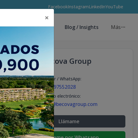
Facebook
Instagram
LinkedIn
YouTube
×
Asesores de Inversión
Blog / Insights
Más
Becova Group
Celular / WhatsApp
:
+18297552028
Correo electrónico
:
info@becovagroup.com
Llámame
Escribeme por Whatsapp