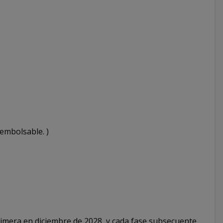
embolsable. )
primera en diciembre de 2028, y cada fase subsecuente