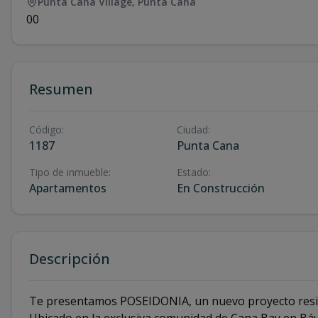
Punta Cana Village
,
Punta Cana
0
0
Resumen
Código
:
Ciudad
:
1187
Punta Cana
Tipo de inmueble
:
Estado
:
Apartamentos
En Construcción
Descripción
Te presentamos POSEIDONIA, un nuevo proyecto reside