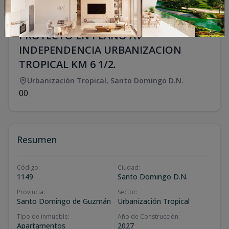
PROYECTO EN PLANO AV
INDEPENDENCIA URBANIZACION
TROPICAL KM 6 1/2.
Urbanización Tropical
,
Santo Domingo D.N.
0
0
Resumen
Código
:
Ciudad
:
1149
Santo Domingo D.N.
Provincia
:
Sector
:
Santo Domingo de Guzmán
Urbanización Tropical
Tipo de inmueble
:
Año de Construcción
:
Apartamentos
2027