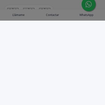
🇪🇸
🇺🇸
🇫🇷
Llámame
Contactar
WhatsApp
Explora Propiedades
Catálogo de Proyectos
Guía de inversión
Asesores de Inversión
Blog / Insights
Golf collection
Nosotros
Contacto