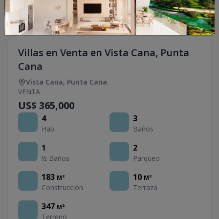
Villas en Venta en Vista Cana, Punta
Cana
Vista Cana
,
Punta Cana
VENTA
US$ 365,000
4
3
Hab.
Baños
1
2
½ Baños
Parqueo
183
10
M²
M²
Construcción
Terraza
347
M²
Terreno