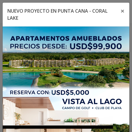
×
NUEVO PROYECTO EN PUNTA CANA - CORAL
Toggle navigation menu
Toggl
LAKE
1
/
4