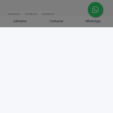
🇪🇸
🇺🇸
🇫🇷
Llámame
Contactar
WhatsApp
Explora Propiedades
Catálogo de Proyectos
Guía de inversión
Asesores de Inversión
Blog / Insights
Golf collection
Nosotros
Contacto