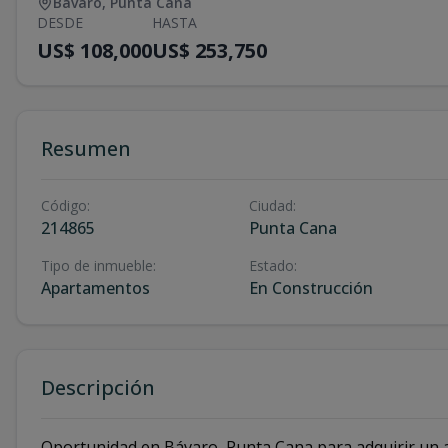
Bávaro
,
Punta Cana
DESDE
HASTA
US$ 108,000
US$ 253,750
Resumen
Código
:
Ciudad
:
214865
Punta Cana
Tipo de inmueble
:
Estado
:
Apartamentos
En Construcción
Descripción
Oportunidad en Bávaro, Punta Cana para adquirir un 