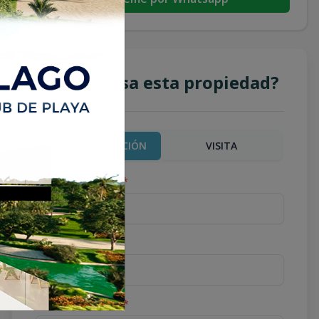
¿Te interesa esta propiedad?
MÁS INFORMACIÓN
VISITA
Nombre completo
*
Teléfono
*
Correo Electrónico
*