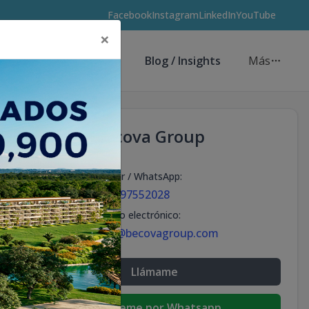
Facebook
Instagram
LinkedIn
YouTube
×
Asesores de Inversión
Blog / Insights
Más
Becova Group
Celular / WhatsApp
:
+18297552028
Correo electrónico
:
info@becovagroup.com
Llámame
Escribeme por Whatsapp