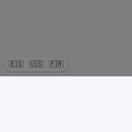
🇪🇸
🇺🇸
🇫🇷