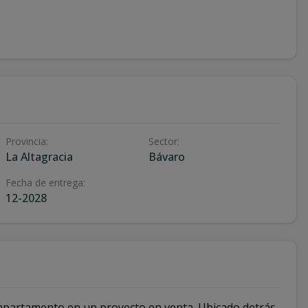
Provincia
:
Sector
:
La Altagracia
Bávaro
Fecha de entrega
:
12-2028
apartamento en un proyecto en venta. Ubicado detrás